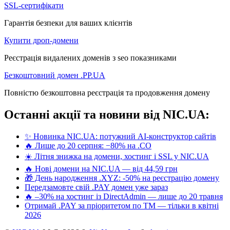
SSL-сертифікати
Гарантія безпеки для ваших клієнтів
Купити дроп-домени
Реєстрація видалених доменів з seo показниками
Безкоштовний домен .PP.UA
Повністю безкоштовна реєстрація та продовження домену
Останні акції та новини від NIC.UA:
✨ Новинка NIC.UA: потужний AI-конструктор сайтів
🔥 Лише до 20 серпня: −80% на .CO
☀️ Літня знижка на домени, хостинг і SSL у NIC.UA
🔥 Нові домени на NIC.UA — від 44,59 грн
🎁 День народження .XYZ: -50% на реєстрацію домену
Передзамовте свій .PAY домен уже зараз
🔥 –30% на хостинг із DirectAdmin — лише до 20 травня
Отримай .PAY за пріоритетом по ТМ — тільки в квітні
2026